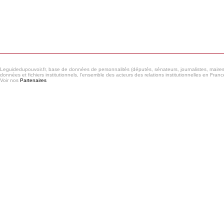
Consulter le réseau
Leguidedupouvoir.fr, base de données de personnalités (députés, sénateurs, journalistes, maires et
données et fichiers institutionnels, l'ensemble des acteurs des relations institutionnelles en France
Voir nos
Partenaires