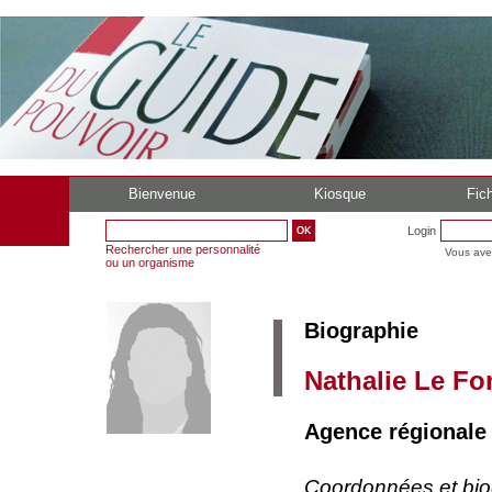
Bienvenue
Kiosque
Fich
Login
Rechercher une personnalité
Vous ave
ou un organisme
Biographie
Nathalie Le Fo
Agence régionale 
Coordonnées et bi