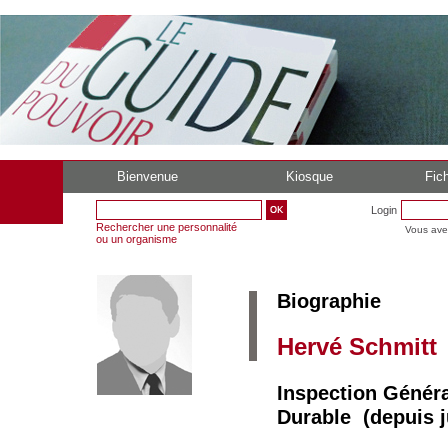
Bienvenue
Kiosque
Fich
Login
Rechercher une personnalité
Vous ave
ou un organisme
Biographie
Hervé Schmitt
Inspection Génér
Durable (depuis j