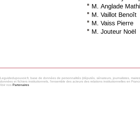
M. Anglade Math
M. Vaillot Benoît
M. Vaiss Pierre
M. Jouteur Noël
Consulter le réseau
Leguidedupouvoir.fr, base de données de personnalités (députés, sénateurs, journalistes, maires et
données et fichiers institutionnels, l'ensemble des acteurs des relations institutionnelles en France
Voir nos
Partenaires