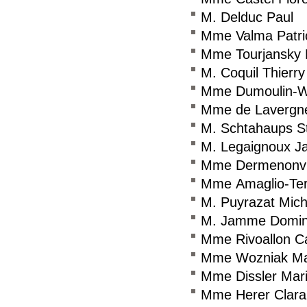
M. Delduc Paul
Mme Valma Patri
Mme Tourjansky 
M. Coquil Thierry
Mme Dumoulin-Wie
Mme de Lavergne
M. Schtahaups S
M. Legaignoux J
Mme Dermenonvil
Mme Amaglio-Teri
M. Puyrazat Mich
M. Jamme Domin
Mme Rivoallon C
Mme Wozniak Ma
Mme Dissler Mari
Mme Herer Clara