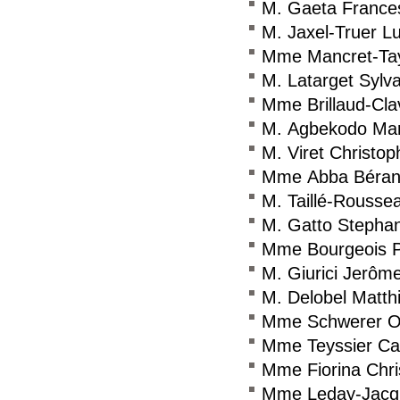
M. Gaeta France
M. Jaxel-Truer L
Mme Mancret-Tayl
M. Latarget Sylva
Mme Brillaud-Cla
M. Agbekodo Ma
M. Viret Christop
Mme Abba Béran
M. Taillé-Rousse
M. Gatto Stepha
Mme Bourgeois Pa
M. Giurici Jerôm
M. Delobel Matth
Mme Schwerer O
Mme Teyssier Car
Mme Fiorina Chri
Mme Leday-Jacq