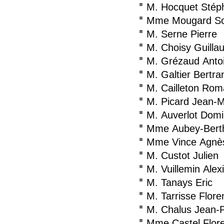
M. Hocquet Stép
Mme Mougard So
M. Serne Pierre
M. Choisy Guilla
M. Grézaud Anto
M. Galtier Bertra
M. Cailleton Rom
M. Picard Jean-
M. Auverlot Domi
Mme Aubey-Berth
Mme Vince Agnè
M. Custot Julien
M. Vuillemin Alex
M. Tanays Eric
M. Tarrisse Flore
M. Chalus Jean-P
Mme Castel Flor