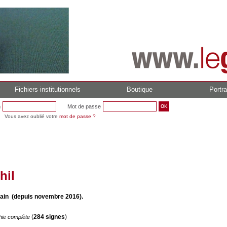
Fichiers institutionnels
Boutique
Portra
n
Mot de passe
Vous avez oublié votre
mot de passe ?
hil
lain (depuis novembre 2016).
(
284 signes
)
hie complète