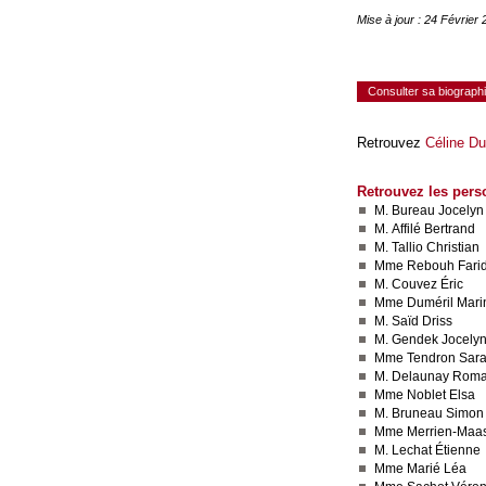
Mise à jour : 24 Février
Consulter sa biograph
Retrouvez
Céline Du
Retrouvez les pers
M. Bureau Jocelyn
M. Affilé Bertrand
M. Tallio Christian
Mme Rebouh Fari
M. Couvez Éric
Mme Duméril Mari
M. Saïd Driss
M. Gendek Jocely
Mme Tendron Sar
M. Delaunay Roma
Mme Noblet Elsa
M. Bruneau Simon
Mme Merrien-Maa
M. Lechat Étienne
Mme Marié Léa