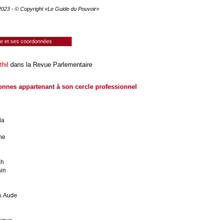
 2023 - © Copyright «Le Guide du Pouvoir»
ie et ses coordonnées
thil
dans la Revue Parlementaire
onnes appartenant à son cercle professionnel
da
ne
n
ah
in
s Aude