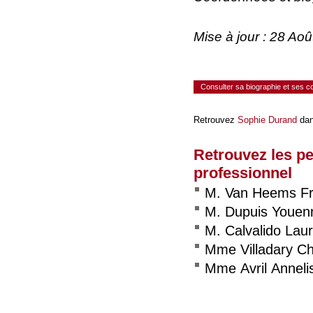
Mise à jour : 28 Ao
Consulter sa biographie et ses 
Retrouvez
Sophie Durand
dan
Retrouvez les p
professionnel
M. Van Heems Fr
M. Dupuis Youen
M. Calvalido Lau
Mme Villadary Chr
Mme Avril Anneli