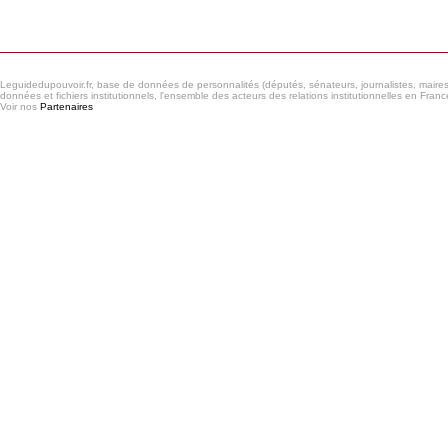
Consulter le réseau
Leguidedupouvoir.fr, base de données de personnalités (députés, sénateurs, journalistes, maires et
données et fichiers institutionnels, l'ensemble des acteurs des relations institutionnelles en France
Voir nos
Partenaires