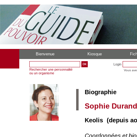
Bienvenue
Kiosque
Fich
Login
Rechercher une personnalité
Vous ave
ou un organisme
Biographie
Sophie Duran
Keolis (depuis ao
Coordonnées et bi