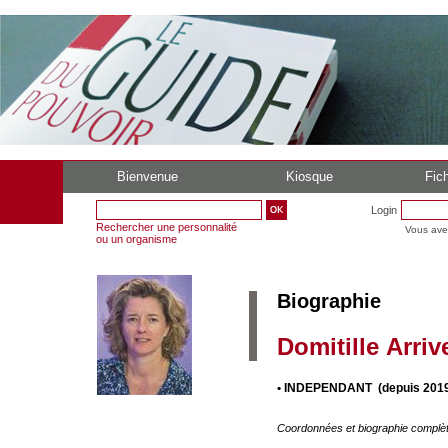
Bienvenue
Kiosque
Fich
Login
Rechercher une personnalité
Vous ave
ou un organisme
Biographie
Domitille Arriv
• INDEPENDANT (depuis 2019
Coordonnées et biographie complè