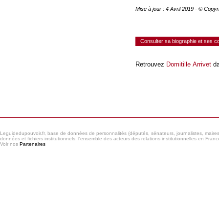
Mise à jour : 4 Avril 2019 - © Copy
Consulter sa biographie et ses 
Retrouvez
Domitille Arrivet
da
Consulter le réseau
Leguidedupouvoir.fr, base de données de personnalités (députés, sénateurs, journalistes, maires et
données et fichiers institutionnels, l'ensemble des acteurs des relations institutionnelles en France
Voir nos
Partenaires