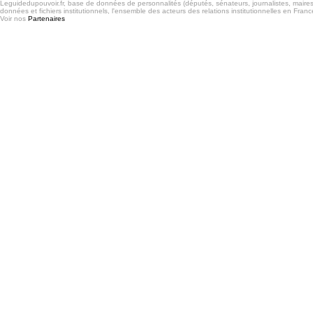
Leguidedupouvoir.fr, base de données de personnalités (députés, sénateurs, journalistes, maires et
données et fichiers institutionnels, l'ensemble des acteurs des relations institutionnelles en France
Voir nos
Partenaires