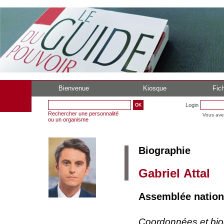
Bienvenue
Kiosque
Fich
Login
Rechercher une personnalité
Vous ave
ou un organisme
Biographie
Gabriel Attal
Assemblée nationa
Coordonnées et bi