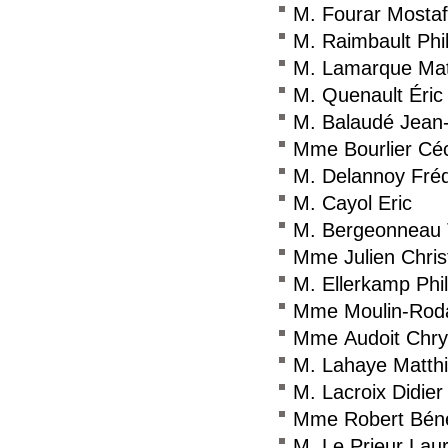
M. Fourar Mosta
M. Raimbault Phi
M. Lamarque Mat
M. Quenault Éric
M. Balaudé Jean
Mme Bourlier Céc
M. Delannoy Fréd
M. Cayol Eric
M. Bergeonneau 
Mme Julien Chris
M. Ellerkamp Phi
Mme Moulin-Roda
Mme Audoit Chrys
M. Lahaye Matth
M. Lacroix Didier
Mme Robert Béné
M. Le Prieur Lau