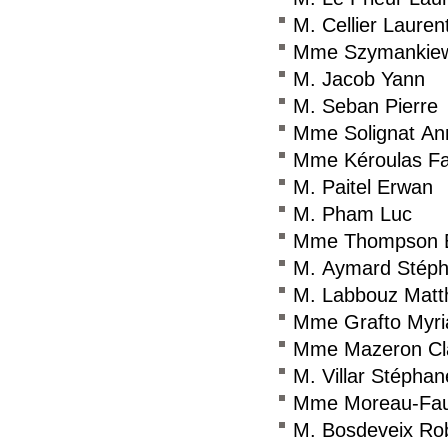
M. Cellier Lauren
Mme Szymankiewi
M. Jacob Yann
M. Seban Pierre
Mme Solignat Ann
Mme Kéroulas Fa
M. Paitel Erwan
M. Pham Luc
Mme Thompson E
M. Aymard Stép
M. Labbouz Matt
Mme Grafto Myr
Mme Mazeron Cla
M. Villar Stéphan
Mme Moreau-Fau
M. Bosdeveix Ro