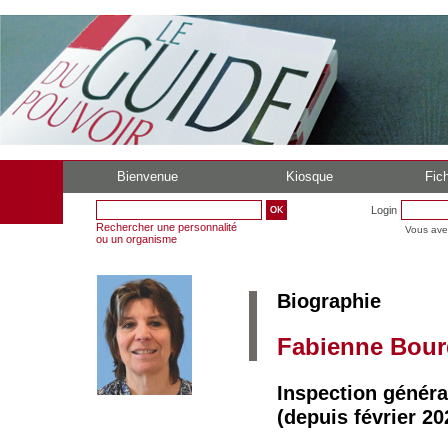
Bienvenue
Kiosque
Fich
Login
Rechercher une personnalité
Vous ave
ou un organisme
Biographie
Fabienne Bour
Inspection généra
(depuis février 20