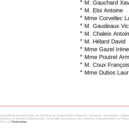
M. Gauchard Xav
M. Eloi Antoine
Mme Corvellec L
M. Gaudeaux Vic
M. Chaleix Antoi
M. Hélard David
Mme Gazel Irène
Mme Poutrel Arm
M. Coux Françoi
Mme Dubos Laur
Consulter le réseau
Leguidedupouvoir.fr, base de données de personnalités (députés, sénateurs, journalistes, maires et
données et fichiers institutionnels, l'ensemble des acteurs des relations institutionnelles en France
Voir nos
Partenaires