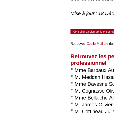
Mise à jour : 18 D
Consulter sa biographie et ses 
Retrouvez
Cécile Maillard
dan
Retrouvez les p
professionnel
Mme Barbaux Aur
M. Meddah Hass
Mme Davesne So
M. Cognasse Oliv
Mme Bellaiche A
M. James Olivier
M. Cottineau Juli