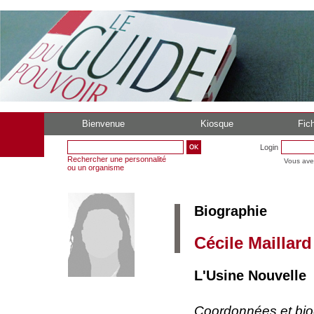
Bienvenue
Kiosque
Fich
Login
Rechercher une personnalité
Vous ave
ou un organisme
Biographie
Cécile Maillard
L'Usine Nouvelle 
Coordonnées et bi