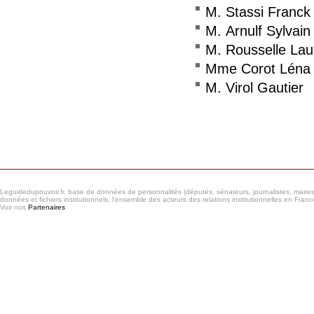
M. Stassi Franck
M. Arnulf Sylvain
M. Rousselle Lau
Mme Corot Léna
M. Virol Gautier
Consulter le réseau
Leguidedupouvoir.fr, base de données de personnalités (députés, sénateurs, journalistes, maires et
données et fichiers institutionnels, l'ensemble des acteurs des relations institutionnelles en France
Voir nos
Partenaires