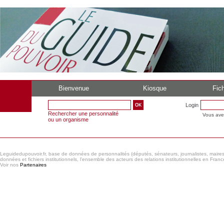
Bienvenue
Kiosque
Fich
Login
Rechercher une personnalité
Vous ave
ou un organisme
Leguidedupouvoir.fr, base de données de personnalités (députés, sénateurs, journalistes, maires et
données et fichiers institutionnels, l'ensemble des acteurs des relations institutionnelles en France
Voir nos
Partenaires