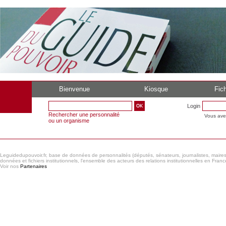
Bienvenue
Kiosque
Fich
Login
Rechercher une personnalité
Vous ave
ou un organisme
Leguidedupouvoir.fr, base de données de personnalités (députés, sénateurs, journalistes, maires et
données et fichiers institutionnels, l'ensemble des acteurs des relations institutionnelles en France
Voir nos
Partenaires