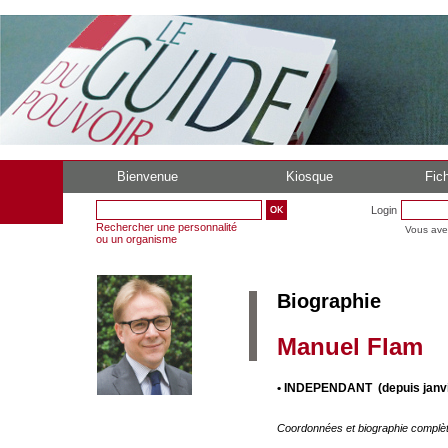
Bienvenue
Kiosque
Fich
Login
Rechercher une personnalité
Vous ave
ou un organisme
Biographie
Manuel Flam
• INDEPENDANT (depuis janvi
Coordonnées et biographie complè