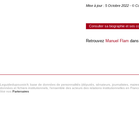
Mise à jour : 5 Octobre 2022 - © C
Consulter sa biographie et ses 
Retrouvez
Manuel Flam
dans 
Consulter le réseau
Leguidedupouvoir.fr, base de données de personnalités (députés, sénateurs, journalistes, maires et
données et fichiers institutionnels, l'ensemble des acteurs des relations institutionnelles en France
Voir nos
Partenaires