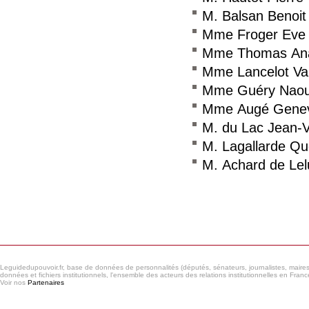
M. Balsan Benoit
Mme Froger Eve
Mme Thomas An
Mme Lancelot V
Mme Guéry Naou
Mme Augé Genev
M. du Lac Jean-V
M. Lagallarde Qu
M. Achard de Lel
Consulter le réseau
Leguidedupouvoir.fr, base de données de personnalités (députés, sénateurs, journalistes, maires et
données et fichiers institutionnels, l'ensemble des acteurs des relations institutionnelles en France
Voir nos
Partenaires