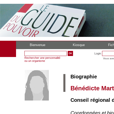
Bienvenue
Kiosque
Fich
Login
Rechercher une personnalité
Vous ave
ou un organisme
Biographie
Bénédicte Mart
Conseil régional 
Coordonnées et bi