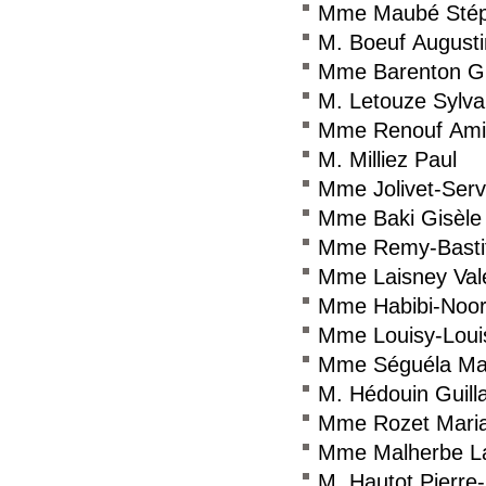
Mme Maubé Stép
M. Boeuf Augusti
Mme Barenton Gui
M. Letouze Sylva
Mme Renouf Ami
M. Milliez Paul
Mme Jolivet-Serv
Mme Baki Gisèle
Mme Remy-Bastit
Mme Laisney Valé
Mme Habibi-Noor
Mme Louisy-Louis
Mme Séguéla Mar
M. Hédouin Guil
Mme Rozet Mari
Mme Malherbe La
M. Hautot Pierr