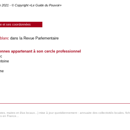
e 2021 - © Copyright «Le Guide du Pouvoir»
ie et ses coordonnées
blanc
dans la Revue Parlementaire
onnes appartenant à son cercle professionnel
ic
ntoine
ane
s, maires et élus locaux...) mise à jour quotidiennement : annuaire des collectivités locales, fic
es en France...