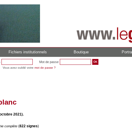
Fichiers institutionnels
Boutique
Portra
n
Mot de passe
Vous avez oublié votre
mot de passe ?
blanc
octobre 2021).
(
822 signes
)
hie complète