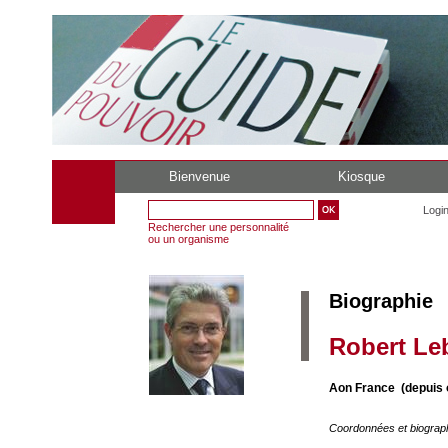
Bienvenue
Kiosque
Logi
Rechercher une personnalité
ou un organisme
Biographie
Robert Le
Aon France (depuis 
Coordonnées et biograp