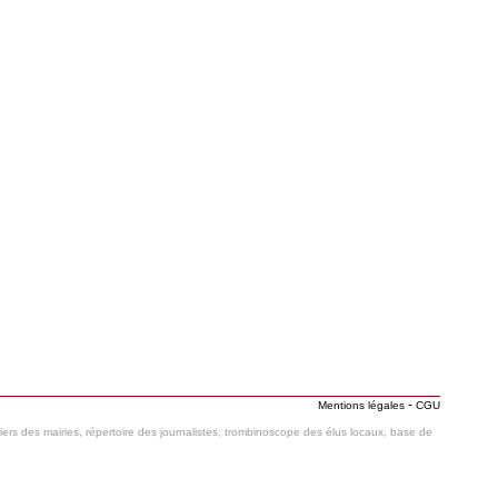
-
Mentions légales
CGU
hiers des mairies, répertoire des journalistes, trombinoscope des élus locaux, base de