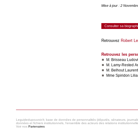
Mise à jour : 2 Novembr
Consulter sa biograph
Retrouvez
Robert Le
Retrouvez les pers
M. Brisseau Ludov
M. Lamy-Rested A
M. Belhout Laurent
Mme Spiridon Lili
Consulter le réseau
Leguidedupouvoir.fr, base de données de personnalités (députés, sénateurs, journaliste
données et fichiers institutionnels, l'ensemble des acteurs des relations institutionnell
Voir nos
Partenaires