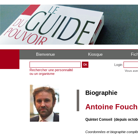
Bienvenue
Kiosque
Fich
Login
Rechercher une personnalité
Vous ave
ou un organisme
Biographie
Antoine Fouch
Quintet Conseil (depuis octob
Coordonnées et biographie complè