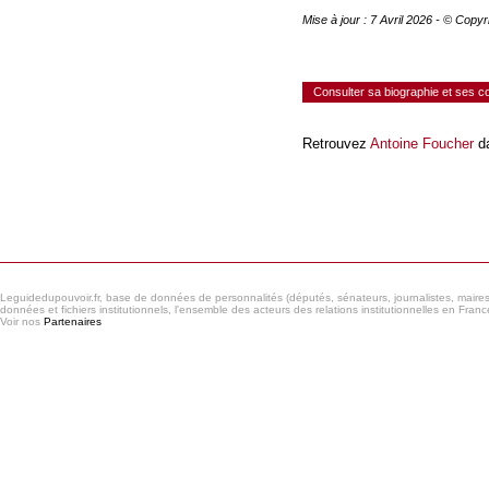
Mise à jour : 7 Avril 2026 - © Copy
Consulter sa biographie et ses 
Retrouvez
Antoine Foucher
da
Consulter le réseau
Leguidedupouvoir.fr, base de données de personnalités (députés, sénateurs, journalistes, maires et
données et fichiers institutionnels, l'ensemble des acteurs des relations institutionnelles en France
Voir nos
Partenaires