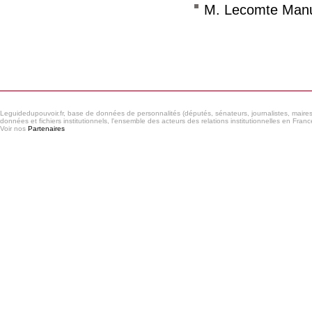
M. Lecomte Man
Consulter le réseau
Leguidedupouvoir.fr, base de données de personnalités (députés, sénateurs, journalistes, maires et
données et fichiers institutionnels, l'ensemble des acteurs des relations institutionnelles en France
Voir nos
Partenaires