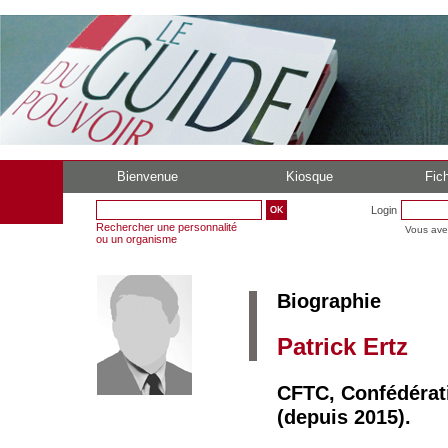
Bienvenue
Kiosque
Fich
Login
Rechercher une personnalité
Vous ave
ou un organisme
Biographie
Patrick Ertz
CFTC, Confédérati
(depuis 2015).