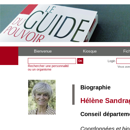
Bienvenue
Kiosque
Fich
Login
Rechercher une personnalité
Vous ave
ou un organisme
Biographie
Hélène Sandra
Conseil départeme
Coordonnées et bi