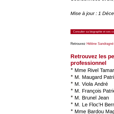
Mise à jour : 1 Dé
Consulter sa biographie et ses 
Retrouvez
Hélène Sandragné
Retrouvez les p
professionnel
Mme Rivel Tama
M. Maugard Patr
M. Viola André
M. François Patri
M. Brunel Jean
M. Le Floc'H Ber
Mme Bardou Mag