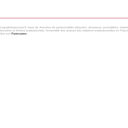
Consulter le réseau
Leguidedupouvoir.fr, base de données de personnalités (députés, sénateurs, journalistes, maires et
données et fichiers institutionnels, l'ensemble des acteurs des relations institutionnelles en France
Voir nos
Partenaires