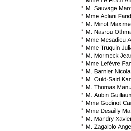
Mme Le Floch Am
M. Sauvage Mar
Mme Adlani Fari
M. Minot Maxime
M. Nasrou Othm
Mme Mesadieu A
Mme Truquin Jul
M. Mormeck Jea
Mme Lefèvre Fan
M. Barnier Nicola
M. Ould-Said Ka
M. Thomas Manu
M. Aubin Guillau
Mme Godinot Car
Mme Desailly Mar
M. Mandry Xavie
M. Zagalolo Ange