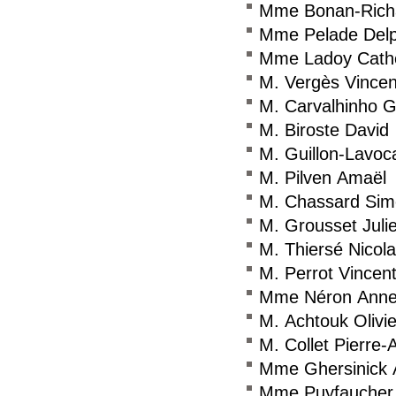
Mme Bonan-Richa
Mme Pelade Delp
Mme Ladoy Cath
M. Vergès Vincen
M. Carvalhinho G
M. Biroste David
M. Guillon-Lavoc
M. Pilven Amaël
M. Chassard Si
M. Grousset Juli
M. Thiersé Nicol
M. Perrot Vincen
Mme Néron Anne-
M. Achtouk Olivie
M. Collet Pierre-
Mme Ghersinick 
Mme Puyfaucher L