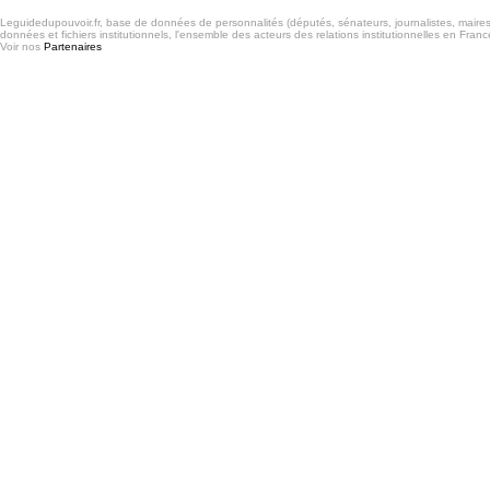
Leguidedupouvoir.fr, base de données de personnalités (députés, sénateurs, journalistes, maires et
données et fichiers institutionnels, l'ensemble des acteurs des relations institutionnelles en France
Voir nos
Partenaires