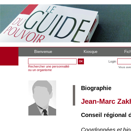
Bienvenue
Kiosque
Fich
Login
Rechercher une personnalité
Vous ave
ou un organisme
Biographie
Jean-Marc Zak
Conseil régional d
Coordonnées et bi