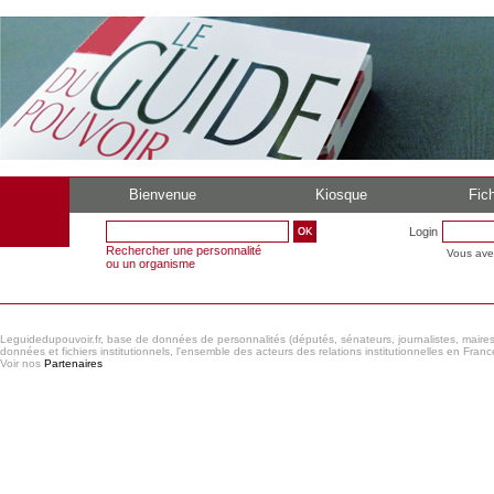
Bienvenue
Kiosque
Fich
Login
Rechercher une personnalité
Vous ave
ou un organisme
Leguidedupouvoir.fr, base de données de personnalités (députés, sénateurs, journalistes, maires et
données et fichiers institutionnels, l'ensemble des acteurs des relations institutionnelles en France
Voir nos
Partenaires