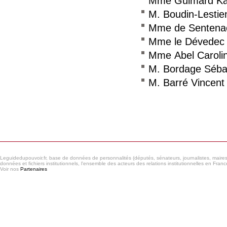
Mme Guimard Ka
M. Boudin-Lestie
Mme de Sentenac
Mme le Dévedec 
Mme Abel Caroli
M. Bordage Séba
M. Barré Vincent
Consulter le réseau
Leguidedupouvoir.fr, base de données de personnalités (députés, sénateurs, journalistes, maires et
données et fichiers institutionnels, l'ensemble des acteurs des relations institutionnelles en France
Voir nos
Partenaires