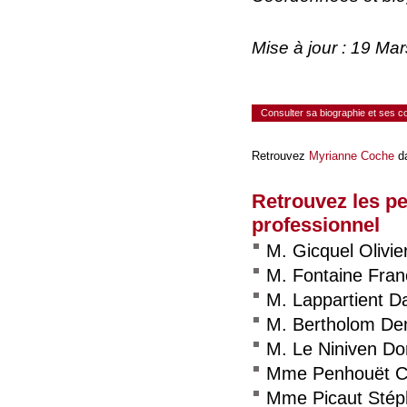
Mise à jour : 19 Ma
Consulter sa biographie et ses 
Retrouvez
Myrianne Coche
da
Retrouvez les p
professionnel
M. Gicquel Olivie
M. Fontaine Fran
M. Lappartient D
M. Bertholom De
M. Le Niniven Do
Mme Penhouët Ch
Mme Picaut Stép