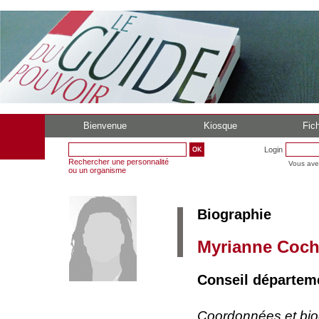
Bienvenue
Kiosque
Fich
Login
Rechercher une personnalité
Vous ave
ou un organisme
Biographie
Myrianne Coc
Conseil départeme
Coordonnées et bi