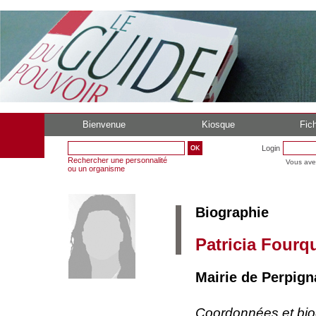
Bienvenue
Kiosque
Fich
Login
Rechercher une personnalité
Vous ave
ou un organisme
Biographie
Patricia Fourq
Mairie de Perpign
Coordonnées et bi