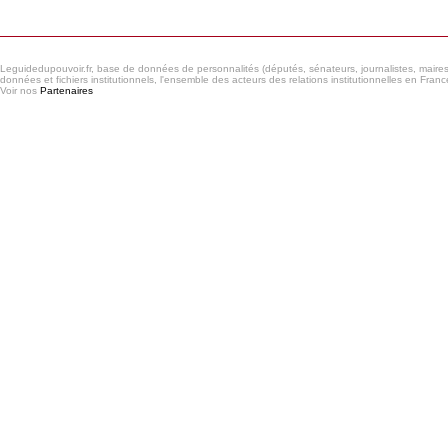
Leguidedupouvoir.fr, base de données de personnalités (députés, sénateurs, journalistes, maires et
données et fichiers institutionnels, l'ensemble des acteurs des relations institutionnelles en France
Voir nos
Partenaires