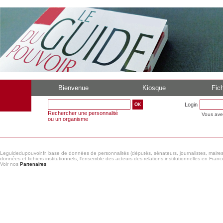
Bienvenue
Kiosque
Fich
Login
Rechercher une personnalité
Vous ave
ou un organisme
Leguidedupouvoir.fr, base de données de personnalités (députés, sénateurs, journalistes, maires et
données et fichiers institutionnels, l'ensemble des acteurs des relations institutionnelles en France
Voir nos
Partenaires