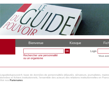
Bienvenue
Kiosque
Fich
Login
Rechercher une personnalité
Vous ave
ou un organisme
Leguidedupouvoir.fr, base de données de personnalités (députés, sénateurs, journalistes, maires et
données et fichiers institutionnels, l'ensemble des acteurs des relations institutionnelles en France
Voir nos
Partenaires