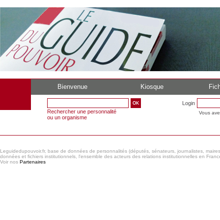
Bienvenue
Kiosque
Fich
Login
Rechercher une personnalité
Vous ave
ou un organisme
Leguidedupouvoir.fr, base de données de personnalités (députés, sénateurs, journalistes, maires et
données et fichiers institutionnels, l'ensemble des acteurs des relations institutionnelles en France
Voir nos
Partenaires