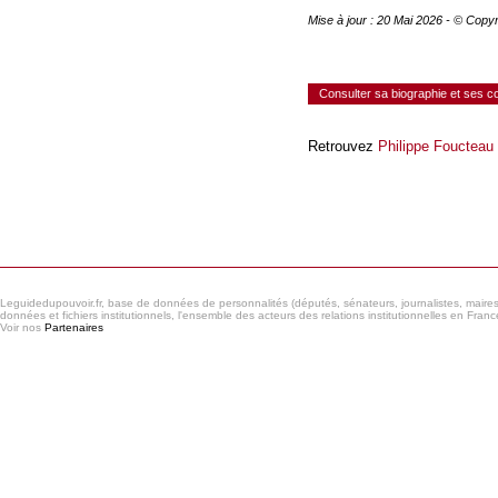
Mise à jour : 20 Mai 2026 - © Copy
Consulter sa biographie et ses 
Retrouvez
Philippe Foucteau
Consulter le réseau
Leguidedupouvoir.fr, base de données de personnalités (députés, sénateurs, journalistes, maires et
données et fichiers institutionnels, l'ensemble des acteurs des relations institutionnelles en France
Voir nos
Partenaires