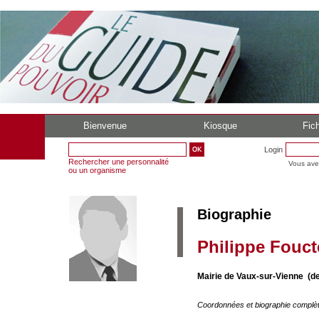
Bienvenue
Kiosque
Fich
Login
Rechercher une personnalité
Vous ave
ou un organisme
Biographie
Philippe Fouc
Mairie de Vaux-sur-Vienne (d
Coordonnées et biographie complè