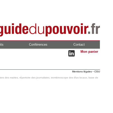
its
Conférences
Contact
Mon panier
-
Mentions légales
CGU
hiers des mairies, répertoire des journalistes, trombinoscope des élus locaux, base de