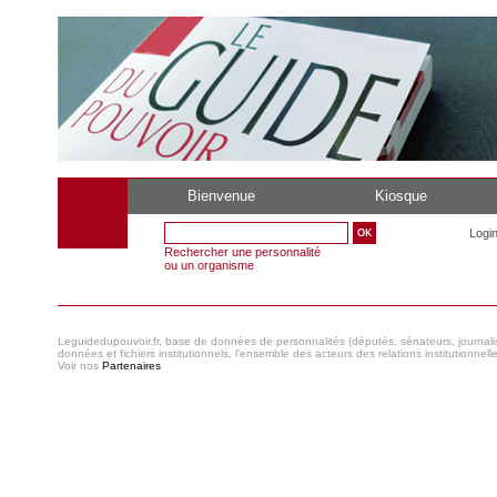
Bienvenue
Kiosque
Logi
Rechercher une personnalité
ou un organisme
Leguidedupouvoir.fr, base de données de personnalités (députés, sénateurs, journaliste
données et fichiers institutionnels, l'ensemble des acteurs des relations institutionnell
Voir nos
Partenaires