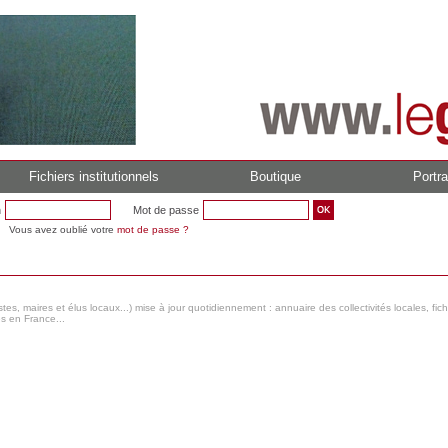
Fichiers institutionnels
Boutique
Portra
n
Mot de passe
Vous avez oublié votre
mot de passe ?
s, maires et élus locaux...) mise à jour quotidiennement : annuaire des collectivités locales, fic
es en France...