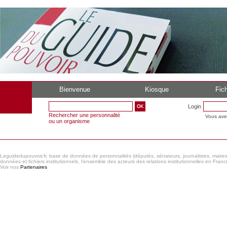
Bienvenue
Kiosque
Fich
Login
Rechercher une personnalité
Vous ave
ou un organisme
Leguidedupouvoir.fr, base de données de personnalités (députés, sénateurs, journalistes, maires et
données et fichiers institutionnels, l'ensemble des acteurs des relations institutionnelles en France
Voir nos
Partenaires