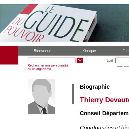
Bienvenue
Kiosque
Fich
Login
Rechercher une personnalité
Vous ave
ou un organisme
Biographie
Thierry Devaut
Conseil Départeme
Coordonnées et bi