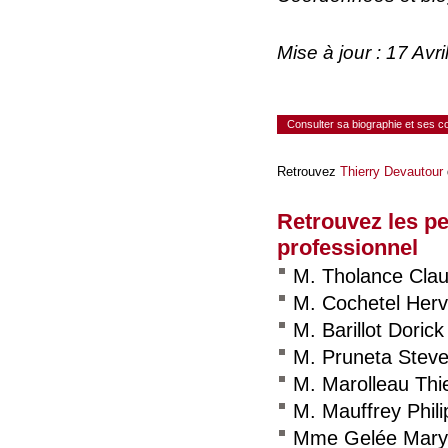
Mise à jour : 17 Av
Consulter sa biographie et ses 
Retrouvez
Thierry Devautour
Retrouvez les p
professionnel
M. Tholance Cla
M. Cochetel Her
M. Barillot Dorick
M. Pruneta Stev
M. Marolleau Thi
M. Mauffrey Phil
Mme Gelée Maryl