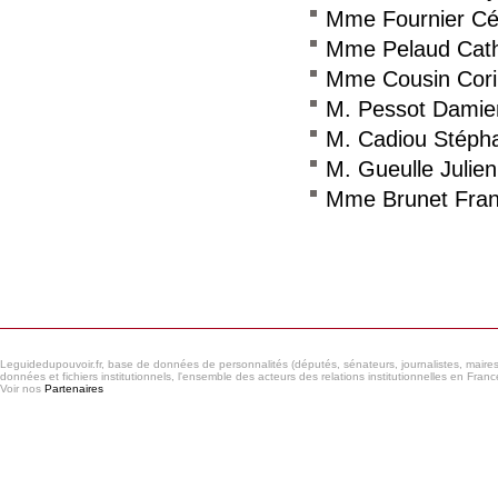
Mme Fournier Cé
Mme Pelaud Cath
Mme Cousin Cor
M. Pessot Damie
M. Cadiou Stéph
M. Gueulle Julien
Mme Brunet Fran
Consulter le réseau
Leguidedupouvoir.fr, base de données de personnalités (députés, sénateurs, journalistes, maires et
données et fichiers institutionnels, l'ensemble des acteurs des relations institutionnelles en France
Voir nos
Partenaires