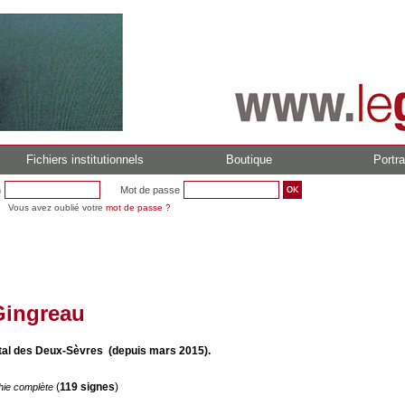
Fichiers institutionnels
Boutique
Portra
n
Mot de passe
Vous avez oublié votre
mot de passe ?
Gingreau
al des Deux-Sèvres (depuis mars 2015).
(
119 signes
)
hie complète