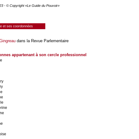
023 - © Copyright «Le Guide du Pouvoir»
ie et ses coordonnées
 Gingreau
dans la Revue Parlementaire
onnes appartenant à son cercle professionnel
de
ry
ry
pe
ne
le
rine
nne
ne
oise