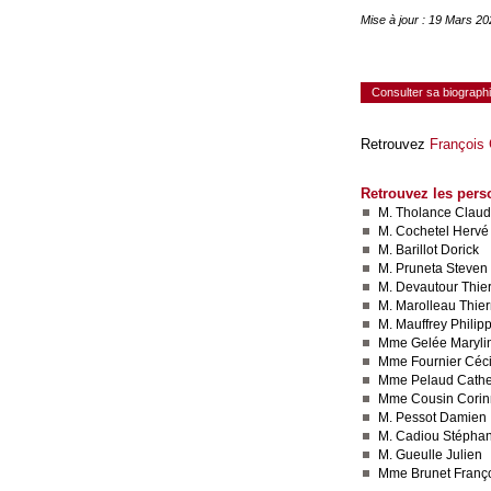
Mise à jour : 19 Mars 2
Consulter sa biograph
Retrouvez
François
Retrouvez les pers
M. Tholance Clau
M. Cochetel Hervé
M. Barillot Dorick
M. Pruneta Steven
M. Devautour Thier
M. Marolleau Thier
M. Mauffrey Philip
Mme Gelée Maryli
Mme Fournier Céci
Mme Pelaud Cathe
Mme Cousin Cori
M. Pessot Damien
M. Cadiou Stépha
M. Gueulle Julien
Mme Brunet Franç