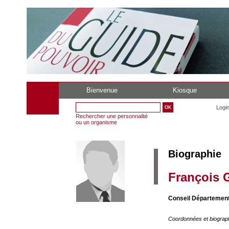
Bienvenue
Kiosque
Logi
Rechercher une personnalité
ou un organisme
Biographie
François 
Conseil Département
Coordonnées et biograp