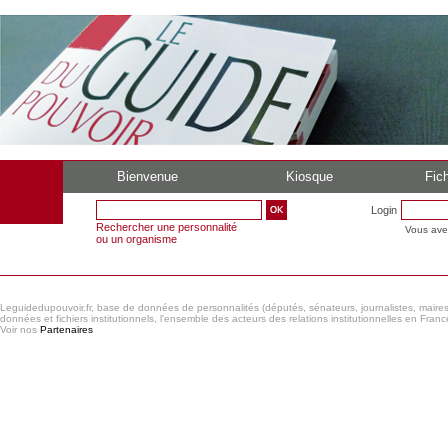
Bienvenue
Kiosque
Fich
Login
Rechercher une personnalité
Vous ave
ou un organisme
Leguidedupouvoir.fr, base de données de personnalités (députés, sénateurs, journalistes, maires et
données et fichiers institutionnels, l'ensemble des acteurs des relations institutionnelles en France
Voir nos
Partenaires