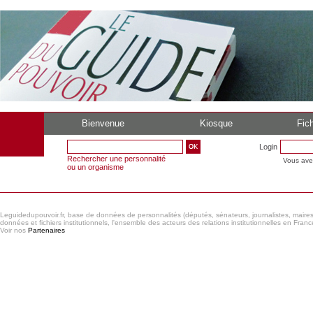
Bienvenue
Kiosque
Fich
Login
Rechercher une personnalité
Vous ave
ou un organisme
Leguidedupouvoir.fr, base de données de personnalités (députés, sénateurs, journalistes, maires et
données et fichiers institutionnels, l'ensemble des acteurs des relations institutionnelles en France
Voir nos
Partenaires