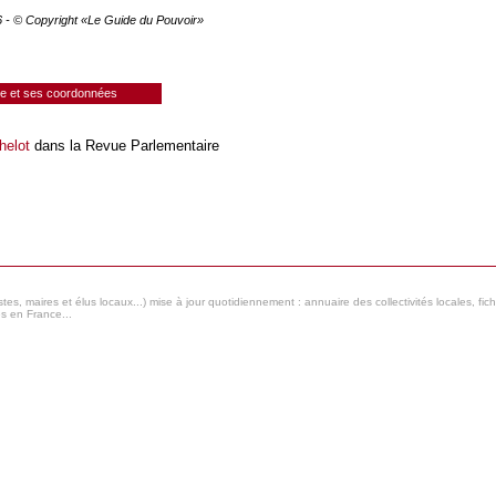
26 - © Copyright «Le Guide du Pouvoir»
ie et ses coordonnées
helot
dans la Revue Parlementaire
s, maires et élus locaux...) mise à jour quotidiennement : annuaire des collectivités locales, fic
es en France...