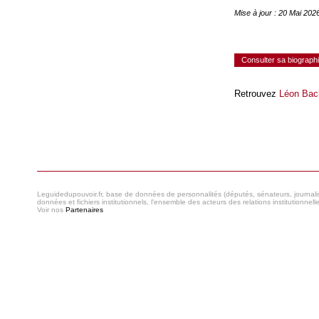
Mise à jour : 20 Mai 20
Consulter sa biograph
Retrouvez
Léon Bac
Consulter le réseau
Leguidedupouvoir.fr, base de données de personnalités (députés, sénateurs, journaliste
données et fichiers institutionnels, l'ensemble des acteurs des relations institutionnell
Voir nos
Partenaires