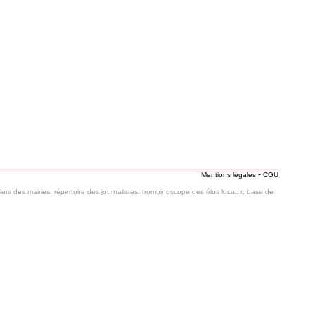
-
Mentions légales
CGU
hiers des mairies, répertoire des journalistes, trombinoscope des élus locaux, base de