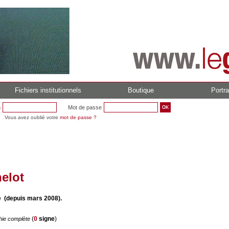
Fichiers institutionnels
Boutique
Portra
n
Mot de passe
Vous avez oublié votre
mot de passe ?
elot
 (depuis mars 2008).
(
0
signe
)
hie complète