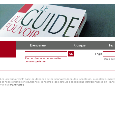
Bienvenue
Kiosque
Fich
Login
Rechercher une personnalité
Vous ave
ou un organisme
Leguidedupouvoir.fr, base de données de personnalités (députés, sénateurs, journalistes, maires et
données et fichiers institutionnels, l'ensemble des acteurs des relations institutionnelles en France
Voir nos
Partenaires