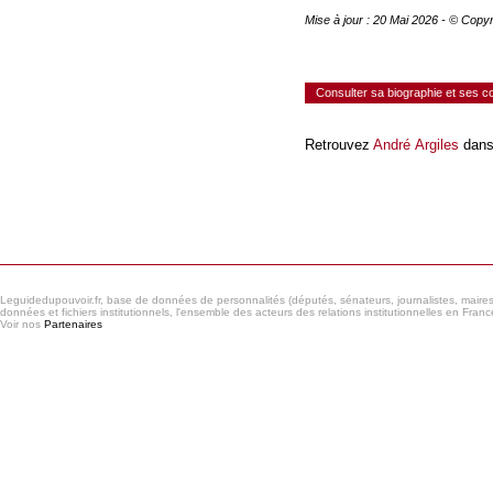
Mise à jour : 20 Mai 2026 - © Copy
Consulter sa biographie et ses 
Retrouvez
André Argiles
dans
Consulter le réseau
Leguidedupouvoir.fr, base de données de personnalités (députés, sénateurs, journalistes, maires et
données et fichiers institutionnels, l'ensemble des acteurs des relations institutionnelles en France
Voir nos
Partenaires