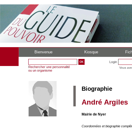
Bienvenue
Kiosque
Fich
Login
Rechercher une personnalité
Vous ave
ou un organisme
Biographie
André Argiles
Mairie de Nyer
Coordonnées et biographie complè