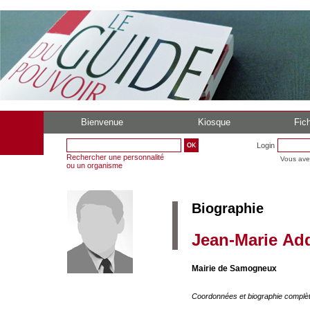
Bienvenue
Kiosque
Fich
Login
Rechercher une personnalité
Vous ave
ou un organisme
Biographie
Jean-Marie Ad
Mairie de Samogneux
Coordonnées et biographie complè