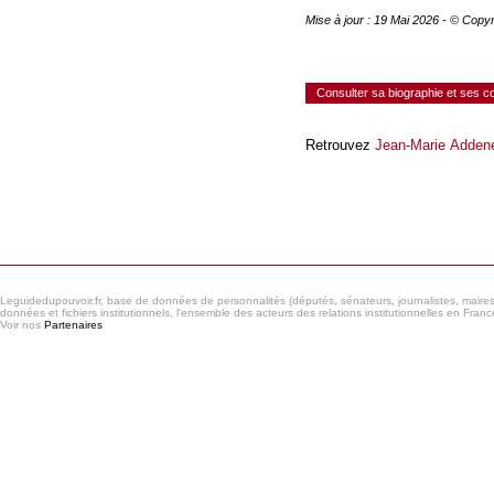
Mise à jour : 19 Mai 2026 - © Copy
Consulter sa biographie et ses 
Retrouvez
Jean-Marie Adden
Consulter le réseau
Leguidedupouvoir.fr, base de données de personnalités (députés, sénateurs, journalistes, maires et
données et fichiers institutionnels, l'ensemble des acteurs des relations institutionnelles en France
Voir nos
Partenaires