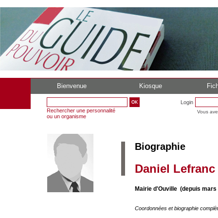
Bienvenue
Kiosque
Fich
Login
Rechercher une personnalité
Vous ave
ou un organisme
Biographie
Daniel Lefranc
Mairie d'Ouville (depuis mars
Coordonnées et biographie complè