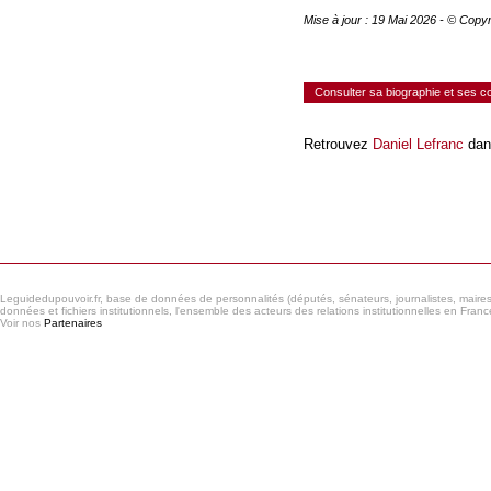
Mise à jour : 19 Mai 2026 - © Copy
Consulter sa biographie et ses 
Retrouvez
Daniel Lefranc
dan
Consulter le réseau
Leguidedupouvoir.fr, base de données de personnalités (députés, sénateurs, journalistes, maires et
données et fichiers institutionnels, l'ensemble des acteurs des relations institutionnelles en France
Voir nos
Partenaires