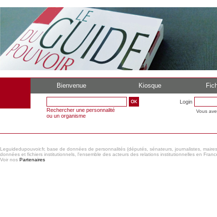
Bienvenue
Kiosque
Fich
Login
Rechercher une personnalité
Vous ave
ou un organisme
Leguidedupouvoir.fr, base de données de personnalités (députés, sénateurs, journalistes, maires et
données et fichiers institutionnels, l'ensemble des acteurs des relations institutionnelles en France
Voir nos
Partenaires