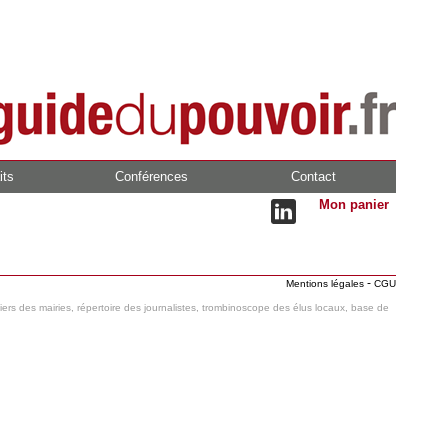
its
Conférences
Contact
Mon panier
-
Mentions légales
CGU
hiers des mairies, répertoire des journalistes, trombinoscope des élus locaux, base de