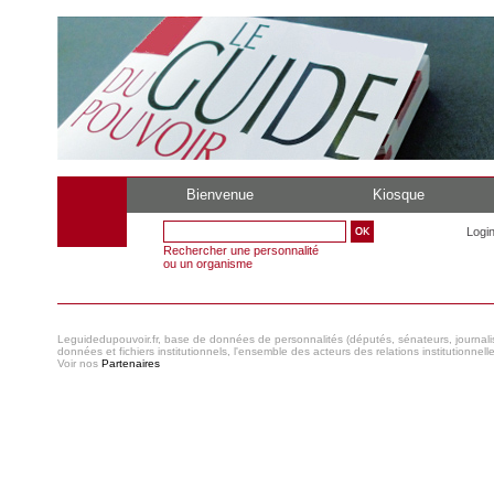
Bienvenue
Kiosque
Logi
Rechercher une personnalité
ou un organisme
Leguidedupouvoir.fr, base de données de personnalités (députés, sénateurs, journaliste
données et fichiers institutionnels, l'ensemble des acteurs des relations institutionnell
Voir nos
Partenaires