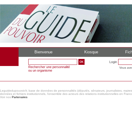
Bienvenue
Kiosque
Fich
Login
Rechercher une personnalité
Vous ave
ou un organisme
Leguidedupouvoir.fr, base de données de personnalités (députés, sénateurs, journalistes, maires et
données et fichiers institutionnels, l'ensemble des acteurs des relations institutionnelles en France
Voir nos
Partenaires