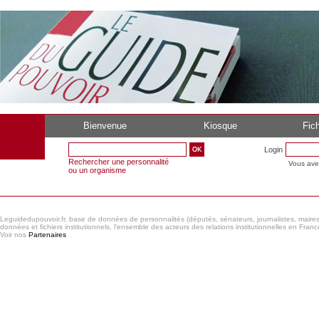
Bienvenue
Kiosque
Fich
Login
Rechercher une personnalité
Vous ave
ou un organisme
Leguidedupouvoir.fr, base de données de personnalités (députés, sénateurs, journalistes, maires et
données et fichiers institutionnels, l'ensemble des acteurs des relations institutionnelles en France
Voir nos
Partenaires