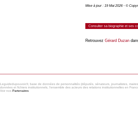
Mise à jour : 19 Mai 2026 - © Copy
Consulter sa biographie et ses 
Retrouvez
Gérard Duzan
dans
Consulter le réseau
Leguidedupouvoir.fr, base de données de personnalités (députés, sénateurs, journalistes, maires et
données et fichiers institutionnels, l'ensemble des acteurs des relations institutionnelles en France
Voir nos
Partenaires