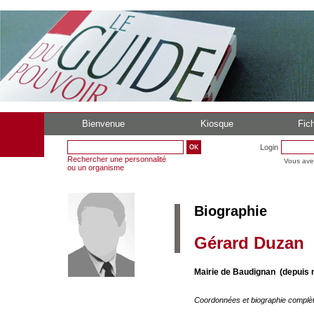
Bienvenue
Kiosque
Fich
Login
Rechercher une personnalité
Vous ave
ou un organisme
Biographie
Gérard Duzan
Mairie de Baudignan (depuis 
Coordonnées et biographie complè