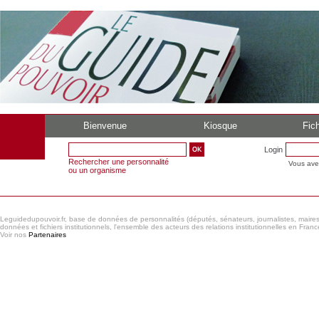
Bienvenue
Kiosque
Fich
Login
Rechercher une personnalité
Vous ave
ou un organisme
Leguidedupouvoir.fr, base de données de personnalités (députés, sénateurs, journalistes, maires et
données et fichiers institutionnels, l'ensemble des acteurs des relations institutionnelles en France
Voir nos
Partenaires